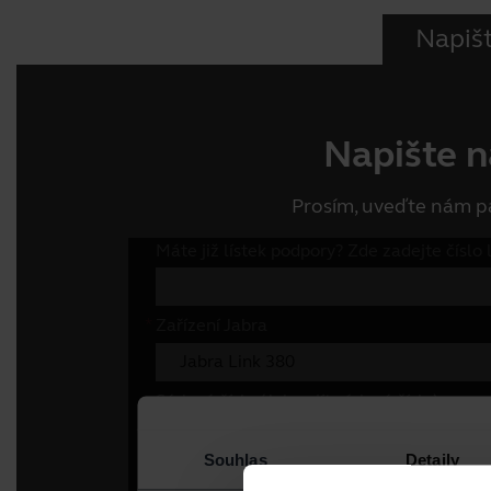
Napiš
Napište 
Prosím, uveďte nám pá