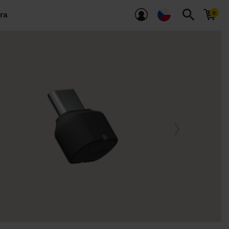
search
ra