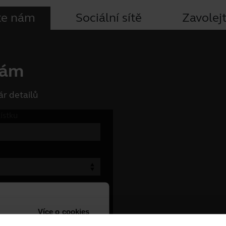
te nám
Sociální sítě
Zavolej
nám
r detailů