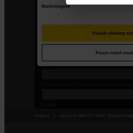
Podpora
Jabra Link 380c MS - USB-C - Bluetooth Ada