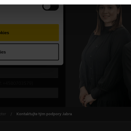
pter
Kontaktujte tým podpory Jabra