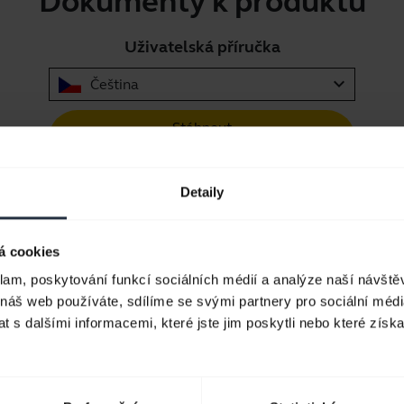
Dokumenty k produktu
Uživatelská příručka
expand_more
Čeština
Stáhnout
4.19 MB - pdf
Detaily
Úvodní příručka
Vícejazyčný
á cookies
klam, poskytování funkcí sociálních médií a analýze naší návšt
Stáhnout
 náš web používáte, sdílíme se svými partnery pro sociální média
8.01 MB - pdf
 s dalšími informacemi, které jste jim poskytli nebo které získa
Přejít na veškerou dokumentaci k výrobku