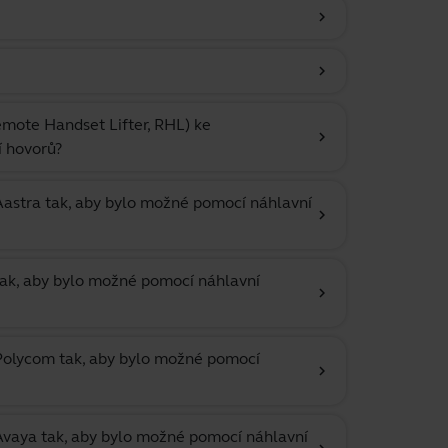
chevron_right
chevron_right
emote Handset Lifter, RHL) ke
chevron_right
í hovorů?
 Aastra tak, aby bylo možné pomocí náhlavní
chevron_right
 tak, aby bylo možné pomocí náhlavní
chevron_right
 Polycom tak, aby bylo možné pomocí
chevron_right
 Avaya tak, aby bylo možné pomocí náhlavní