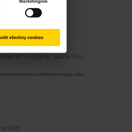
Marketingové
olit všechny cookies
áhlavních souprav Jabra Pro
ferenčních hovorů u náhlavních souprav Jabra
funkční