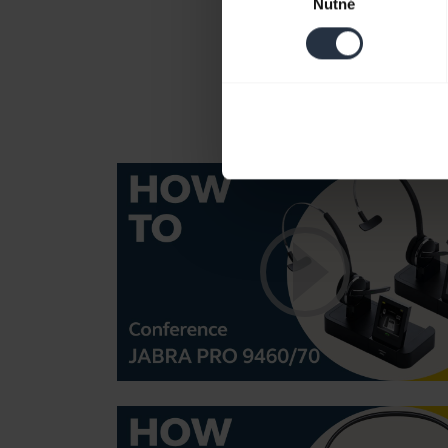
Nutné
souhlasu