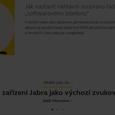
Jak nastavit náhlavní soupravu řa
„softwarového telefonu“
V tomto videu vám ukážeme, jak nainstalovat a nastavit
ukázce se používá řada Jabra Pro 9450, ale platí to tak
a Pro 9470. Toto video je v angličtině.
Věděli jste, že…
zení Jabra jako výchozí zvukové zaří
Další informace
chevron_right