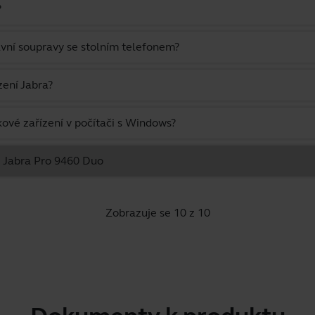
?
hlavní soupravy se stolním telefonem?
zení Jabra?
kové zařízení v počítači s Windows?
se Jabra Pro 9460 Duo
Zobrazuje se 10 z 10