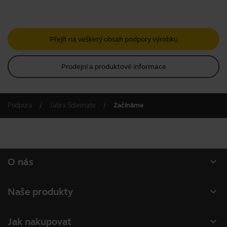
Přejít na veškerý obsah podpory výrobku
Prodejní a produktové informace
Podpora
Jabra Solemate
Začínáme
expand_more
O nás
O společnosti Jabra
expand_more
Naše produkty
Kariéra
Náhlavní soupravy
expand_more
Jak nakupovat
Udržitelnost