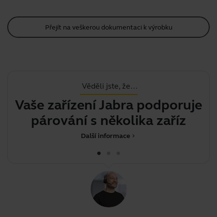
Přejít na veškerou dokumentaci k výrobku
Věděli jste, že…
Vaše zařízení Jabra podporuje
Do
párování s několika zařízením
Další informace
chevron_right