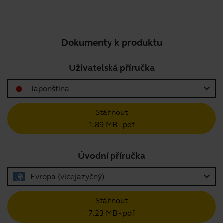
Dokumenty k produktu
Uživatelská příručka
expand_more
Japonština
Stáhnout
1.89 MB - pdf
Úvodní příručka
expand_more
Evropa (vícejazyčný)
Stáhnout
7.23 MB - pdf