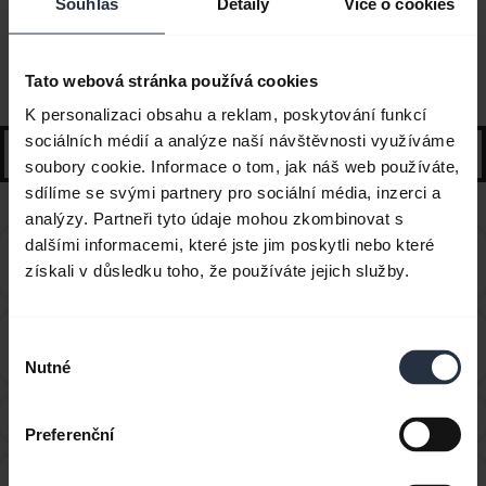
Souhlas
Detaily
Více o cookies
Časté dotazy
Tato webová stránka používá cookies
Vybrané pokyny a tipy, jak začít
K personalizaci obsahu a reklam, poskytování funkcí
sociálních médií a analýze naší návštěvnosti využíváme
search
soubory cookie. Informace o tom, jak náš web používáte,
sdílíme se svými partnery pro sociální média, inzerci a
analýzy. Partneři tyto údaje mohou zkombinovat s
dalšími informacemi, které jste jim poskytli nebo které
Can I use the supplied USB charging cable as an
chevron_right
získali v důsledku toho, že používáte jejich služby.
audio cable?
Jak mohu získat příslušenství ke svému zařízení
Výběr
chevron_right
Jabra?
Nutné
souhlasu
Jak postupovat, pokud se párování nepodaří?
chevron_right
Preferenční
Jak se provádí párování modelu Jabra Solemate