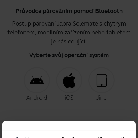
Průvodce párováním pomocí Bluetooth
Postup párování Jabra Solemate s chytrým
telefonem, mobilním zařízením nebo tabletem
je následující.
Vyberte svůj operační systém
Android
iOS
Jiné