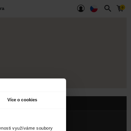
search
ra
Více o cookies
ěvnosti využíváme soubory
Kontaktujte nás