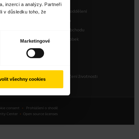
, inzerci a analýzy. Partneři
Kontaktujte prodejní oddělení
li v důsledku toho, že
Kontaktovat podporu
Podpora webového obchodu
Zaregistrujte svůj výrobek
Marketingové
Program pro vývojáře
Partnerský program
Záruka a servis
Firemní politika ukončení životnosti
olit všechny cookies
kie consent
Prohlášení o shodě
rity Center
Open source licenses