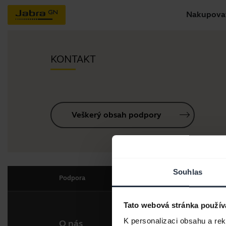
Nakupova
KONTAKT
Veškerý obsah podpory
Souhlas
Podpora
Tato webová stránka použív
K personalizaci obsahu a re
O nás
Naše