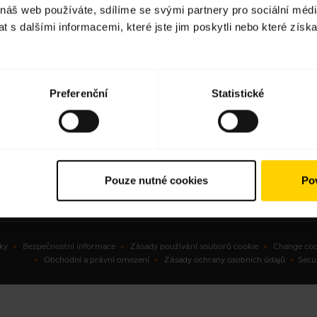
 náš web používáte, sdílíme se svými partnery pro sociální média
avní soupravy
Vyhledání partnerů
 s dalšími informacemi, které jste jim poskytli nebo které získa
ové komunikátory
Autorizovaní distributoři
erenční kamery
ní kamery
Preferenční
Statistické
ware
ušenství
Pouze nutné cookies
Pov
ky
Bezpečnostní informace
Zásady používání souborů cookie
Change coo
Obchodní a právní omezení
Zásady ochrany osobních údajů
Secu