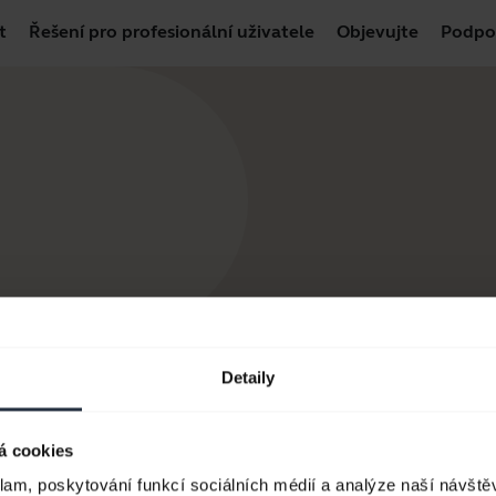
t
Řešení pro profesionální uživatele
Objevujte
Podpo
Detaily
á cookies
klam, poskytování funkcí sociálních médií a analýze naší návšt
 produkty
Jak nakupovat