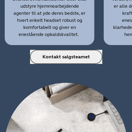
udstyre hjemmearbejdende
er alle 
agenter til at yde deres bedste, er
kraf
hvert enkelt headset robust og
enes
komfortabelt og giver en
klarhede
enestående opkaldskvalitet.
hem
Kontakt salgsteamet