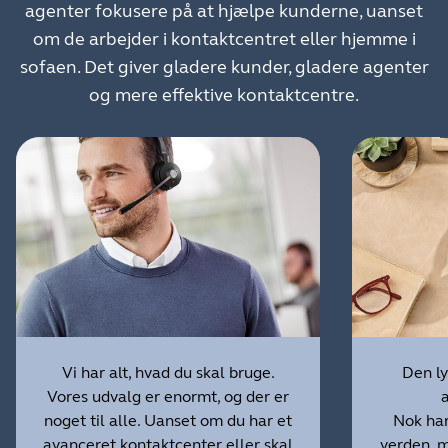
agenter fokusere på at hjælpe kunderne, uanset
om de arbejder i kontaktcentret eller hjemme i
sofaen. Det giver gladere kunder, gladere agenter
og mere effektive kontaktcentre.
Vi har alt, hvad du skal bruge.
Den ly
Vores udvalg er enormt, og der er
a
noget til alle. Uanset om du har et
Nok har
avanceret kontaktcenter eller skal
verden, m