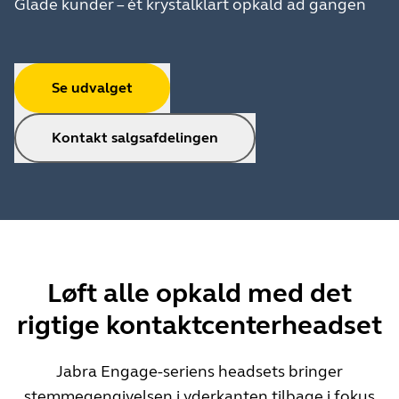
Glade kunder – ét krystalklart opkald ad gangen
Se udvalget
Kontakt salgsafdelingen
Løft alle opkald med det
rigtige kontaktcenterheadset
Jabra Engage-seriens headsets bringer
stemmegengivelsen i yderkanten tilbage i fokus