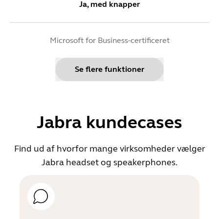
Ja, med knapper
Microsoft for Business-certificeret
Ja
Se flere funktioner
Bluetooth
Ja
Jabra kundecases
Trådløs rækkevidde
Find ud af hvorfor mange virksomheder vælger
150 m
Jabra headset og speakerphones.
Kan oprette forbindelse til
Op til 5 enheder