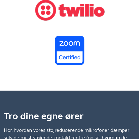
Tro dine egne ører
Hør, hvordan vores støjreducerende mikrofoner dæmper
selv de mest støjende kontaktcentre (og se, hvordan de