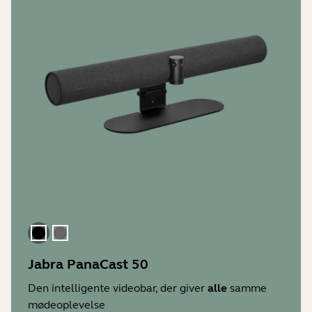
2 år
Intelligent Zoom
Ja
Certifikater og overholdelse
Microsoft Teams, Zoom, fungerer med
Vivid HDR
alle førende UC-platforme
Ja
Driftstemperatur
Picture-in-Picture (PIP)
-5 °C til 35 °C
Ja
Opbevaringstemperatur
-20 °C til 60 °C
Sort
Grå
Jabra PanaCast 50
Den intelligente videobar, der giver
alle
samme
mødeoplevelse