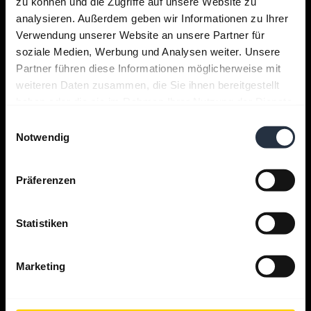
zu können und die Zugriffe auf unsere Website zu
analysieren. Außerdem geben wir Informationen zu Ihrer
Support
Verwendung unserer Website an unsere Partner für
soziale Medien, Werbung und Analysen weiter. Unsere
Partner führen diese Informationen möglicherweise mit
Jabra Apps
weiteren Daten zusammen, die Sie ihnen bereitgestellt
haben oder die sie im Rahmen Ihrer Nutzung der Dienste
gesammelt haben.
Jabra Direct
Einwilligungsauswahl
Notwendig
Produkt-Support
Präferenzen
Bluetooth Pairing Guide
Statistiken
Kompatibilitätsübersicht
Marketing