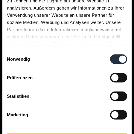
zu können und die Zugriffe auf unsere Website zu
analysieren. Außerdem geben wir Informationen zu Ihrer
Support
Verwendung unserer Website an unsere Partner für
soziale Medien, Werbung und Analysen weiter. Unsere
Partner führen diese Informationen möglicherweise mit
Jabra Apps
weiteren Daten zusammen, die Sie ihnen bereitgestellt
haben oder die sie im Rahmen Ihrer Nutzung der Dienste
gesammelt haben.
Jabra Direct
Einwilligungsauswahl
Notwendig
Produkt-Support
Präferenzen
Bluetooth Pairing Guide
Statistiken
Kompatibilitätsübersicht
Marketing