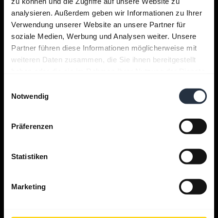
zu können und die Zugriffe auf unsere Website zu
analysieren. Außerdem geben wir Informationen zu Ihrer
Support
Verwendung unserer Website an unsere Partner für
soziale Medien, Werbung und Analysen weiter. Unsere
Partner führen diese Informationen möglicherweise mit
Jabra Apps
weiteren Daten zusammen, die Sie ihnen bereitgestellt
haben oder die sie im Rahmen Ihrer Nutzung der Dienste
gesammelt haben.
Jabra Direct
Einwilligungsauswahl
Notwendig
Produkt-Support
Präferenzen
Bluetooth Pairing Guide
Statistiken
Kompatibilitätsübersicht
Marketing