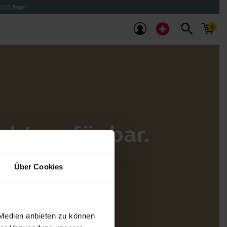
 100 Tagen
search
cht verfügbar.
Über Cookies
 Medien anbieten zu können