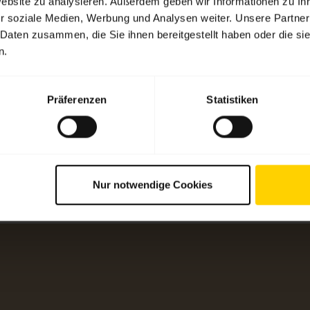
Website zu analysieren. Außerdem geben wir Informationen zu I
r soziale Medien, Werbung und Analysen weiter. Unsere Partner
dukt finden
 Daten zusammen, die Sie ihnen bereitgestellt haben oder die s
n.
Für den
Jabra 
Privatgebrauch
Jabra D
Präferenzen
Statistiken
Headsets und In-Ear-
Produk
Kopfhörer für Anrufe, Musik
Blueto
und Sport.
Kompati
Nur notwendige Cookies
Jetzt entdecken