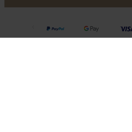
Home
Zubehör
Jabra Elite 8 Active Re
Über uns
Unse
Über Jabra
Headse
Karriere
Freisp
Nachhaltigkeit
Kamera
News und Pressemitteilungen
Persön