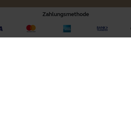
Zahlungsmethode
placement Earbuds
re Produkte
So kaufen Sie
ts
Partner suchen
rechlösungen
Autorisierte Distributoren
s für Videomeetings
liche Videolösungen