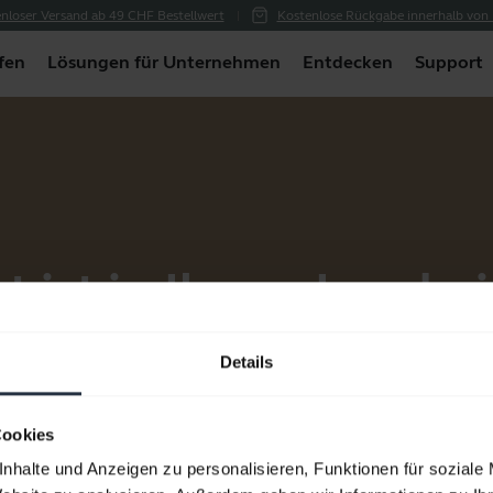
nloser Versand ab 49 CHF Bestellwert
Kostenlose Rückgabe innerhalb von
fen
Lösungen für Unternehmen
Entdecken
Support
t ist in Ihrem Land ni
Klicken Sie
hier
, um zur Startseite zurückzukehren.
Details
Cookies
nhalte und Anzeigen zu personalisieren, Funktionen für soziale