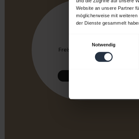
und die Zugriffe auf unsere 
Website an unsere Partner fü
Jabra-Pro
möglicherweise mit weiteren
der Dienste gesammelt habe
Für die Arbeit
Einwilligungsauswahl
Headsets und
Notwendig
Freisprechlösungen fürs Büro
oder Contact Center.
Jetzt entdecken