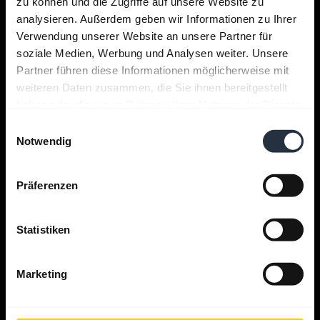
zu können und die Zugriffe auf unsere Website zu
analysieren. Außerdem geben wir Informationen zu Ihrer
Support
Verwendung unserer Website an unsere Partner für
soziale Medien, Werbung und Analysen weiter. Unsere
Partner führen diese Informationen möglicherweise mit
Jabra Apps
weiteren Daten zusammen, die Sie ihnen bereitgestellt
haben oder die sie im Rahmen Ihrer Nutzung der Dienste
gesammelt haben.
Jabra Direct
Einwilligungsauswahl
Notwendig
Produkt-Support
Präferenzen
Bluetooth Pairing Guide
Statistiken
Kompatibilitätsübersicht
Marketing