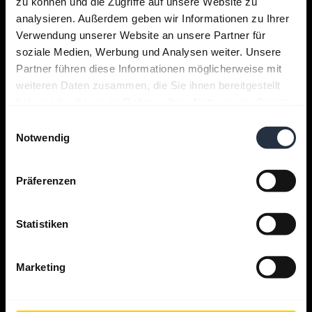
zu können und die Zugriffe auf unsere Website zu
analysieren. Außerdem geben wir Informationen zu Ihrer
Support
Verwendung unserer Website an unsere Partner für
soziale Medien, Werbung und Analysen weiter. Unsere
Partner führen diese Informationen möglicherweise mit
Jabra Apps
weiteren Daten zusammen, die Sie ihnen bereitgestellt
haben oder die sie im Rahmen Ihrer Nutzung der Dienste
gesammelt haben.
Jabra Direct
Einwilligungsauswahl
Notwendig
Produkt-Support
Präferenzen
Bluetooth Pairing Guide
Statistiken
Kompatibilitätsübersicht
Marketing