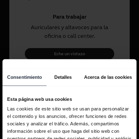
Para trabajar
Auriculares y altavoces para la
oficina o call center.
Eche un vistazo
Para uso personal
Consentimiento
Detalles
Acerca de las cookies
Auriculares y auriculares internos
para llamadas, música y deportes.
Esta página web usa cookies
Las cookies de este sitio web se usan para personalizar
Eche un vistazo
el contenido y los anuncios, ofrecer funciones de redes
sociales y analizar el tráfico. Además, compartimos
información sobre el uso que haga del sitio web con
nuestros partners de redes sociales, publicidad y análisis