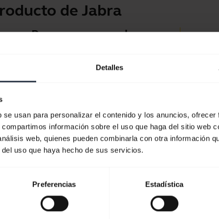
roducto de Jabra
Para uso personal
Aplicac
Auriculares y auriculares
Jabra D
internos para llamadas,
Detalles
Soport
música y deportes.
Guía d
s
Eche un vistazo
Guía d
b se usan para personalizar el contenido y los anuncios, ofrecer
s, compartimos información sobre el uso que haga del sitio web 
 análisis web, quienes pueden combinarla con otra información q
r del uso que haya hecho de sus servicios.
Preferencias
Estadística