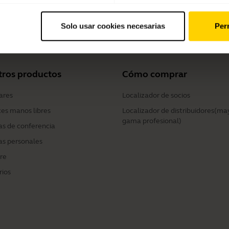
harging Case
Solo usar cookies necesarias
Perm
tros productos
Cómo comprar
ares
Localizador de socios
ces manos libres
Localizador de distribuidores(ma
gama profesional)
s de conferencia
s personales
re
rios