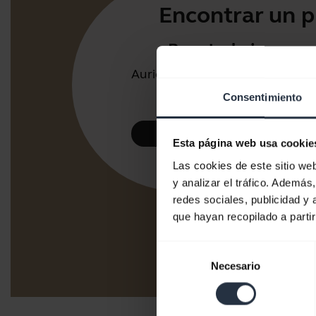
Encontrar un p
Para trabajar
Auriculares y altavoces para la
oficina o call center.
Consentimiento
Eche un vistazo
Esta página web usa cookie
Las cookies de este sitio we
y analizar el tráfico. Ademá
redes sociales, publicidad y
que hayan recopilado a parti
Selección
Necesario
de
consentimiento