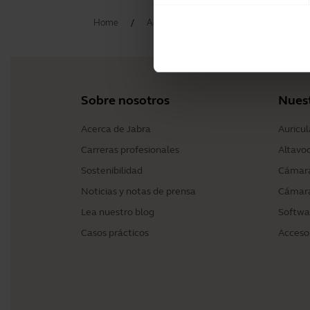
Home
Accesorios
Jabra Elite 3 Active C
Sobre nosotros
Nues
Acerca de Jabra
Auricul
Carreras profesionales
Altavo
Sostenibilidad
Cámara
Noticias y notas de prensa
Cámara
Lea nuestro blog
Softwa
Casos prácticos
Acceso