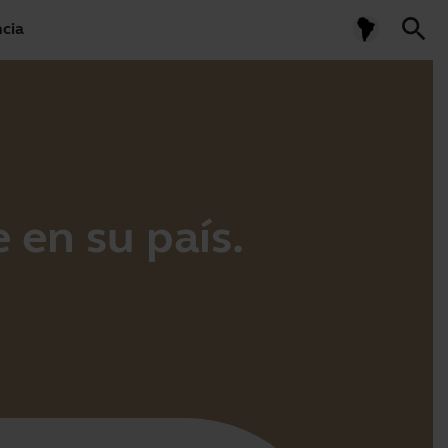
search
ncia
 en su país.