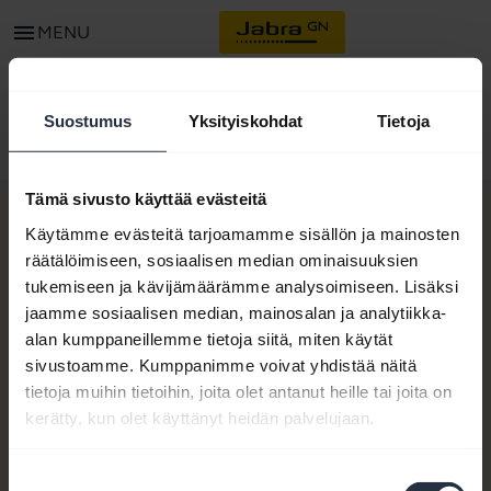
menu
MENU
Suostumus
Yksityiskohdat
Tietoja
Kotisivu
Tarvikkeet
Jabra Elite 45H Soft Pouch
Tämä sivusto käyttää evästeitä
Käytämme evästeitä tarjoamamme sisällön ja mainosten
expand_more
Meistä
räätälöimiseen, sosiaalisen median ominaisuuksien
tukemiseen ja kävijämäärämme analysoimiseen. Lisäksi
Tietoja Jabrasta
expand_more
Tuotteemme
jaamme sosiaalisen median, mainosalan ja analytiikka-
Työpaikat
alan kumppaneillemme tietoja siitä, miten käytät
Kuulokemikrofonit
sivustoamme. Kumppanimme voivat yhdistää näitä
expand_more
Miten ostaa
Kestävä kehitys
tietoja muihin tietoihin, joita olet antanut heille tai joita on
Konferenssikaiuttimet
Valtuutetut yritystuotteiden jälleenmyyjät
kerätty, kun olet käyttänyt heidän palvelujaan.
Uutiset ja lehdistötiedotteet
expand_more
Ota yhteyttä
Neuvottelukamerat
Opiskelija-alennus
Lue blogi
Suostumuksen
Ota yhteyttä Jabran myyntiin
Henkilökohtaiset kamerat