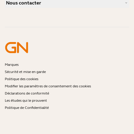
Caméras personnelles
Nous contacter
Distributeurs
Logiciels
Réduction pour les étudiants
Contactez notre service commercial
Accessoires
Contactez le support
Support de la boutique en ligne
Enregistrez votre produit
Programme Développeurs
Programme Partenaires
Garantie & Service
Politique de fin de vie de l'entreprise
Marques
Sécurité et mise en garde
Politique des cookies
Modifier les paramètres de consentement des cookies
Déclarations de conformité
Les études qui le prouvent
Politique de Confidentialité