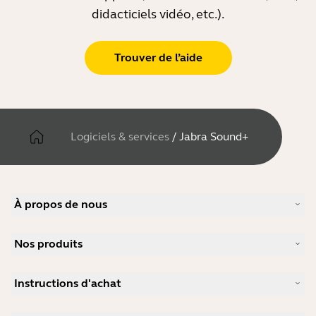
didacticiels vidéo, etc.).
Trouver de l’aide
Logiciels & services
/
Jabra Sound+
À propos de nous
À propos de Jabra
Nos produits
Carrières
Durabilité
Micro-casques
Actualité et communiqués de presse
Instructions d'achat
Speakerphones
Études de cas
Caméras de visioconférence
Localisateur de Partenaire