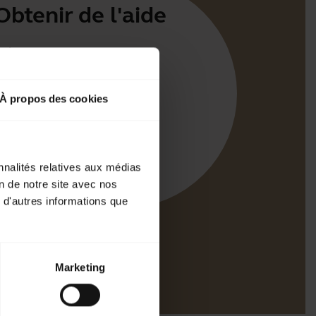
Obtenir de l'aide
Jabra
irect
À propos des cookies
t pour votre produit
d'appairage Bluetooth
e compatibilité
nnalités relatives aux médias
on de notre site avec nos
 d'autres informations que
Marketing