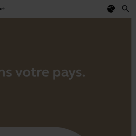
search
rt
ns votre pays.