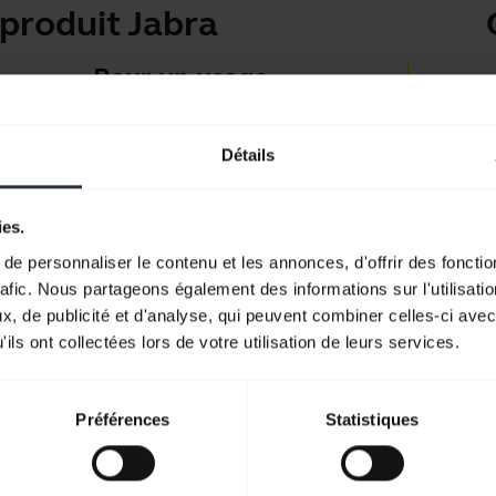
produit Jabra
Pour un usage
Applis 
personnel
Jabra D
Micro-casques et écouteurs
Détails
Suppor
pour les appels, la musique et
Guide 
le sport.
ies.
Guide d
e personnaliser le contenu et les annonces, d'offrir des fonctio
Découvrez notre gamme
rafic. Nous partageons également des informations sur l'utilisati
, de publicité et d'analyse, qui peuvent combiner celles-ci avec
ils ont collectées lors de votre utilisation de leurs services.
Préférences
Statistiques