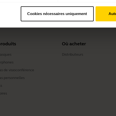
Cookies nécessaires uniquement
Auto
Eargels
roduits
Où acheter
casques
Distributeurs
rphones
s de visioconférence
s personnelles
ls
oires