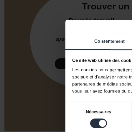
Trouver un 
Pour le travail
Micro-casques et
speakerphones pour bureaux
Consentement
et centres d'appels.
Ce site web utilise des cook
Découvrez notre gamme
Les cookies nous permettent d
sociaux et d'analyser notre t
partenaires de médias sociaux
vous leur avez fournies ou qu'
Sélection
Nécessaires
du
consentement