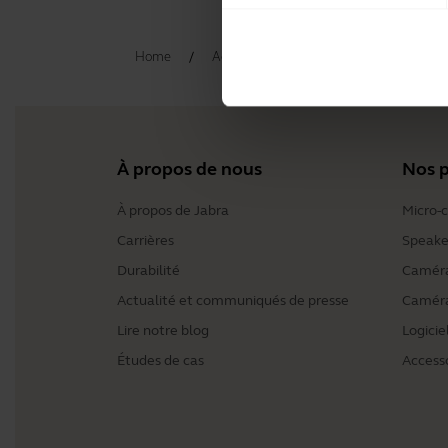
Home
Accessoires
Jabra Elite 8 Active 
À propos de nous
Nos p
À propos de Jabra
Micro-
Carrières
Speake
Durabilité
Caméra
Actualité et communiqués de presse
Caméra
Lire notre blog
Logicie
Études de cas
Access