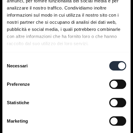
annunci, per fornire funzionalità dei social media e per
analizzare il nostro traffico. Condividiamo inoltre
informazioni sul modo in cui utilizza il nostro sito con i
Per ricevere aiuto
nostri partner che si occupano di analisi dei dati web,
pubblicità e social media, i quali potrebbero combinarle
con altre informazioni che ha fornito loro o che hanno
Applicazioni Jabra
raccolto dal suo utilizzo dei loro servizi.
Jabra Direct
Selezione
Necessari
del
consenso
Supporto per il tuo prodotto
Preferenze
Guida all'accoppiamento
Bluetooth
Statistiche
Guida alla compatibilità
Marketing