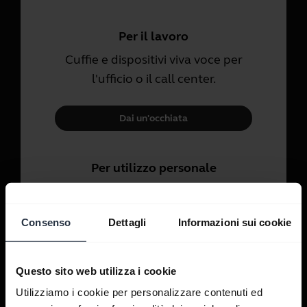
Per il lavoro
Cuffie e dispositivi viva voce per
l'ufficio o il call center.
Dai un'occhiata
Per utilizzo personale
Cuffie e auricolari per chiamate,
musica e sport.
Consenso
Dettagli
Informazioni sui cookie
Dai un'occhiata
Questo sito web utilizza i cookie
Utilizziamo i cookie per personalizzare contenuti ed