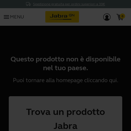
Spedizione gratuita per ordini superiori a 39€
menu
MENU
Questo prodotto non è disponibile
nel tuo paese.
Puoi tornare alla homepage cliccando
qui
.
Trova un prodotto
Jabra