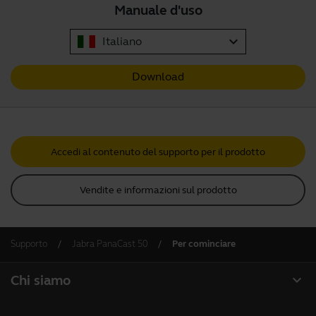
Manuale d'uso
expand_more
Italiano
Download
Accedi al contenuto del supporto per il prodotto
Vendite e informazioni sul prodotto
Supporto
Jabra PanaCast 50
Per cominciare
expand_more
Chi siamo
Informazioni su Jabra