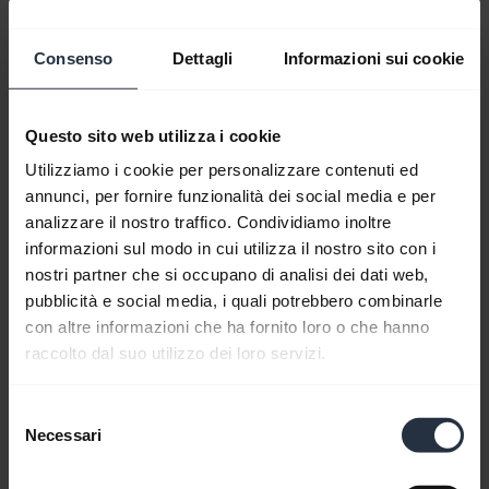
Istruzioni per il montaggio dello Screen
Mount
Consenso
Dettagli
Informazioni sui cookie
expand_more
Italiano
Questo sito web utilizza i cookie
Download
Utilizziamo i cookie per personalizzare contenuti ed
annunci, per fornire funzionalità dei social media e per
Scheda informativa: Spazio riunioni
analizzare il nostro traffico. Condividiamo inoltre
intelligente
informazioni sul modo in cui utilizza il nostro sito con i
nostri partner che si occupano di analisi dei dati web,
expand_more
Inglese
pubblicità e social media, i quali potrebbero combinarle
con altre informazioni che ha fornito loro o che hanno
Download
raccolto dal suo utilizzo dei loro servizi.
Selezione
Necessari
del
consenso
Supporto da tavolo