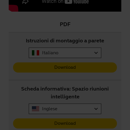
PDF
Istruzioni di montaggio a parete
expand_more
Italiano
Download
Scheda informativa: Spazio riunioni
intelligente
expand_more
Inglese
Download