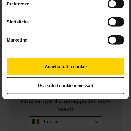
Preferenze
Statistiche
Marketing
Accetta tutti i cookie
PDF
Usa solo i cookie necessari
Istruzioni per il montaggio del Table
Stand
expand_more
Italiano