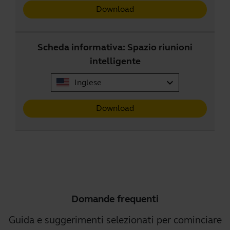
Download
Scheda informativa: Spazio riunioni
intelligente
expand_more
Inglese
Download
Domande frequenti
Guida e suggerimenti selezionati per cominciare