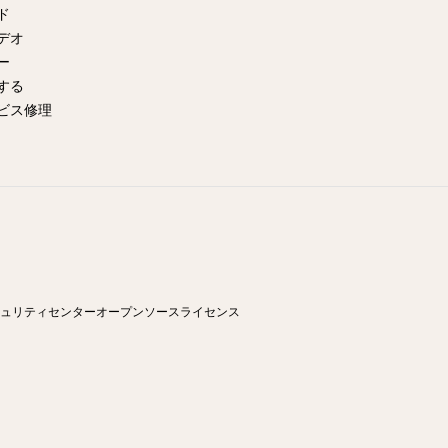
イド
デオ
ー
する
ビス修理
ュリティセンター
オープンソースライセンス