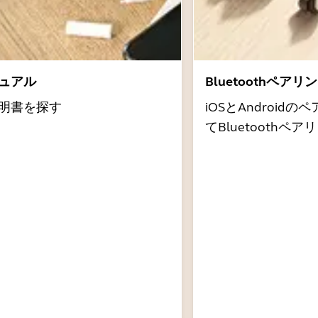
ュアル
Bluetoothペア
明書を探す
iOSとAndroi
てBluetooth