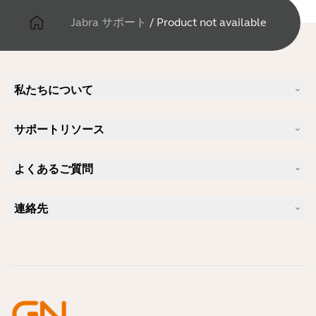
Jabra サポート
/
Product not available
私たちについて
Jabra について
サポートリソース
キャリア
サステナビリティ
製品サポート
ニュースとプレスリリース
よくあるご質問
ユーザーマニュアル
Jabra Blog
Bluetoothペアリング・ガイド
Skype に適したヘッドセットは？
ケーススタディ
互換性ガイド
連絡先
iPhone に適したヘッドセットは？
ハウツービデオ
Bluetoothヘッドセットは安全ですか?
Jabra の営業に連絡
アクセサリー
オンライン注文の詳細
製品を特定する
製品を登録する
セルフサービス修理
再販業者になる
企業向け、製品のエンド オブ ライフ ポリシー