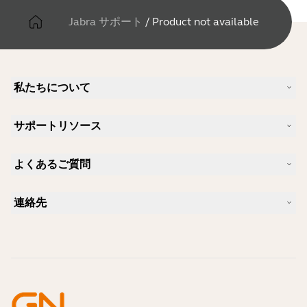
Jabra サポート
/
Product not available
私たちについて
Jabra について
サポートリソース
キャリア
サステナビリティ
製品サポート
ニュースとプレスリリース
よくあるご質問
ユーザーマニュアル
Jabra Blog
Bluetoothペアリング・ガイド
Skype に適したヘッドセットは？
ケーススタディ
互換性ガイド
連絡先
iPhone に適したヘッドセットは？
ハウツービデオ
Bluetoothヘッドセットは安全ですか?
Jabra の営業に連絡
アクセサリー
オンライン注文の詳細
製品を特定する
製品を登録する
セルフサービス修理
再販業者になる
企業向け、製品のエンド オブ ライフ ポリシー