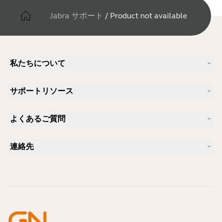
Jabra サポート
/
Product not available
私たちについて
Jabra について
サポートリソース
キャリア
サステナビリティ
製品サポート
ニュースとプレスリリース
よくあるご質問
ユーザーマニュアル
Jabra Blog
Bluetoothペアリング・ガイド
Skype に適したヘッドセットは？
ケーススタディ
互換性ガイド
連絡先
iPhone に適したヘッドセットは？
ハウツービデオ
Bluetoothヘッドセットは安全ですか?
Jabra の営業に連絡
アクセサリー
オンライン注文の詳細
製品を特定する
製品を登録する
セルフサービス修理
再販業者になる
企業向け、製品のエンド オブ ライフ ポリシー