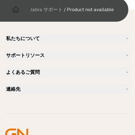
Jabra サポート
/
Product not available
私たちについて
Jabra について
サポートリソース
キャリア
サステナビリティ
製品サポート
ニュースとプレスリリース
よくあるご質問
ユーザーマニュアル
Jabra Blog
Bluetoothペアリング・ガイド
Skype に適したヘッドセットは？
ケーススタディ
互換性ガイド
連絡先
iPhone に適したヘッドセットは？
ハウツービデオ
Bluetoothヘッドセットは安全ですか?
Jabra の営業に連絡
アクセサリー
オンライン注文の詳細
製品を特定する
製品を登録する
セルフサービス修理
再販業者になる
企業向け、製品のエンド オブ ライフ ポリシー