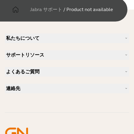
Jabra サポート
/
Product not available
私たちについて
Jabra について
サポートリソース
キャリア
サステナビリティ
製品サポート
ニュースとプレスリリース
よくあるご質問
ユーザーマニュアル
Jabra Blog
Bluetoothペアリング・ガイド
Skype に適したヘッドセットは？
ケーススタディ
互換性ガイド
連絡先
iPhone に適したヘッドセットは？
ハウツービデオ
Bluetoothヘッドセットは安全ですか?
Jabra の営業に連絡
アクセサリー
オンライン注文の詳細
製品を特定する
製品を登録する
セルフサービス修理
再販業者になる
企業向け、製品のエンド オブ ライフ ポリシー