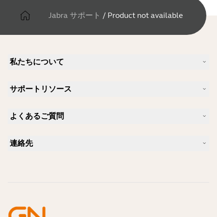
Jabra サポート
/
Product not available
私たちについて
Jabra について
サポートリソース
キャリア
サステナビリティ
製品サポート
ニュースとプレスリリース
よくあるご質問
ユーザーマニュアル
Jabra Blog
Bluetoothペアリング・ガイド
Skype に適したヘッドセットは？
ケーススタディ
互換性ガイド
連絡先
iPhone に適したヘッドセットは？
ハウツービデオ
Bluetoothヘッドセットは安全ですか?
Jabra の営業に連絡
アクセサリー
オンライン注文の詳細
製品を特定する
製品を登録する
セルフサービス修理
再販業者になる
企業向け、製品のエンド オブ ライフ ポリシー