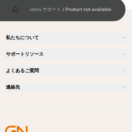
Jabra サポート
/
Product not available
私たちについて
Jabra について
サポートリソース
キャリア
サステナビリティ
製品サポート
ニュースとプレスリリース
よくあるご質問
ユーザーマニュアル
Jabra Blog
Bluetoothペアリング・ガイド
Skype に適したヘッドセットは？
ケーススタディ
互換性ガイド
連絡先
iPhone に適したヘッドセットは？
ハウツービデオ
Bluetoothヘッドセットは安全ですか?
Jabra の営業に連絡
アクセサリー
オンライン注文の詳細
製品を特定する
製品を登録する
セルフサービス修理
再販業者になる
企業向け、製品のエンド オブ ライフ ポリシー