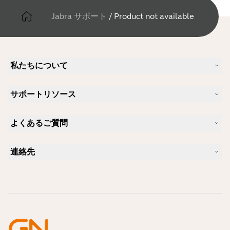
Jabra サポート
/
Product not available
私たちについて
Jabra について
サポートリソース
キャリア
サステナビリティ
製品サポート
ニュースとプレスリリース
よくあるご質問
ユーザーマニュアル
Jabra Blog
Bluetoothペアリング・ガイド
Skype に適したヘッドセットは？
ケーススタディ
互換性ガイド
連絡先
iPhone に適したヘッドセットは？
ハウツービデオ
Bluetoothヘッドセットは安全ですか?
Jabra の営業に連絡
アクセサリー
オンライン注文の詳細
製品を特定する
製品を登録する
セルフサービス修理
再販業者になる
企業向け、製品のエンド オブ ライフ ポリシー