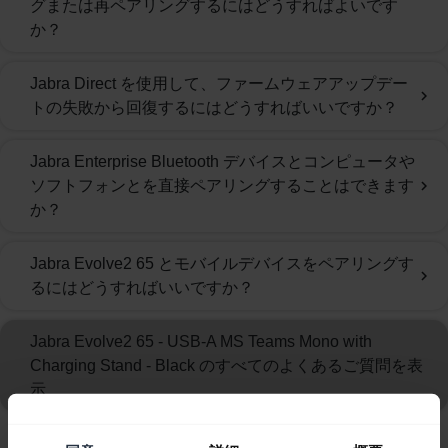
グまたは再ペアリングするにはどうすればよいです
か？
Jabra Direct を使用して、ファームウェアアップデー
chevron_right
トの失敗から回復するにはどうすればいいですか？
Jabra Enterprise Bluetooth デバイスとコンピュータや
ソフトフォンとを直接ペアリングすることはできます
chevron_right
か？
Jabra Evolve2 65 とモバイルデバイスをペアリングす
chevron_right
るにはどうすればいいですか？
Jabra Evolve2 65 - USB-A MS Teams Mono with
Charging Stand - Black のすべてのよくあるご質問を表
示