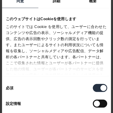
同意
詳細
概要
10/10を表示
このウェブサイトはCookieを使用します
このサイトでは Cookie を使用して、ユーザーに合わせた
コンテンツや広告の表示、ソーシャルメディア機能の提
製品文書
供、広告の表示回数やクリック数の測定を行っていま
す。またユーザーによるサイトの利用状況についても情
クイックスタートガイド
報を収集し、ソーシャルメディアや広告配信、データ解
析の各パートナーと共有しています。各パートナーは、
英語
ここで収集された情報とユーザーが各パートナーに提供
した他の情報、ユーザーが各パートナーのサービスを使
ダウンロード
用したときに収集した他の情報を組み合わせて使用する
0.50 MB - pdf
ことがあります。
同
必須
意
ユーザーマニュアル
の
選
設定情報
expand_more
日本語
択