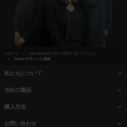
サポート
Jabra Evolve2 75 - USB-C UC - ベージュ
Jabra サポートに連絡
expand_more
私たちについて
Jabra について
expand_more
当社の製品
キャリア
ヘッドセット
expand_more
購入方法
持続可能性に関する Jabra の方針
スピーカーフォン
認定販売店（企業様ご購入窓口）
ニュースとプレスリリース
expand_more
お問い合わせ
ビデオ会議ソリューション