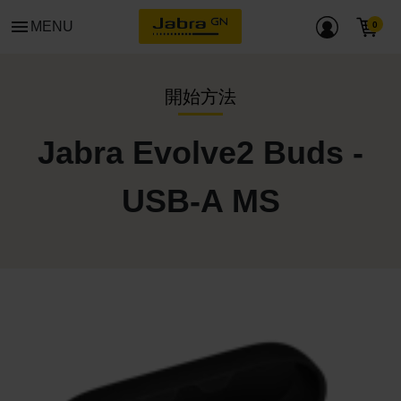
menu
MENU
開始方法
Jabra Evolve2 Buds -
USB-A MS