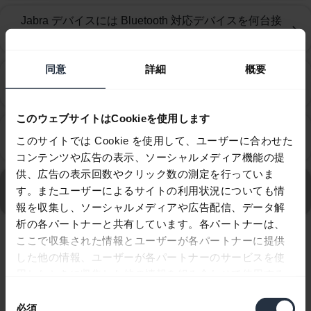
Jabra デバイスには Bluetooth 対応デバイスを何台接
chevron_right
続できますか？
同意
詳細
概要
Jabra デバイスを Zoom で動作するように設定するに
chevron_right
は？
このウェブサイトはCookieを使用します
Jabra Evolve2 Buds の装着感を最適化する方法を教
chevron_right
このサイトでは Cookie を使用して、ユーザーに合わせた
えてください。
コンテンツや広告の表示、ソーシャルメディア機能の提
供、広告の表示回数やクリック数の測定を行っていま
Jabra Evolve2 Buds - USB-A MS のすべてのよくあるご
す。またユーザーによるサイトの利用状況についても情
質問を表示
報を収集し、ソーシャルメディアや広告配信、データ解
析の各パートナーと共有しています。各パートナーは、
ここで収集された情報とユーザーが各パートナーに提供
10/10を表示
した他の情報、ユーザーが各パートナーのサービスを使
用したときに収集した他の情報を組み合わせて使用する
ことがあります。
同
必須