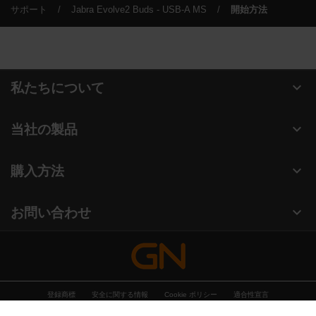
サポート
Jabra Evolve2 Buds - USB-A MS
開始方法
expand_more
私たちについて
Jabra について
expand_more
当社の製品
キャリア
ヘッドセット
expand_more
購入方法
持続可能性に関する Jabra の方針
スピーカーフォン
認定販売店（企業様ご購入窓口）
ニュースとプレスリリース
expand_more
お問い合わせ
ビデオ会議ソリューション
認定代理店
ブログを読む
営業担当者に問い合わせる
パーソナルカメラ
ケーススタディ
サポートに連絡
ソフトウェア
登録商標
安全に関する情報
Cookie ポリシー
適合性宣言
オンラインストアのサポート
アクセサリー
プライバシーポリシー
Security Center
Open source licenses