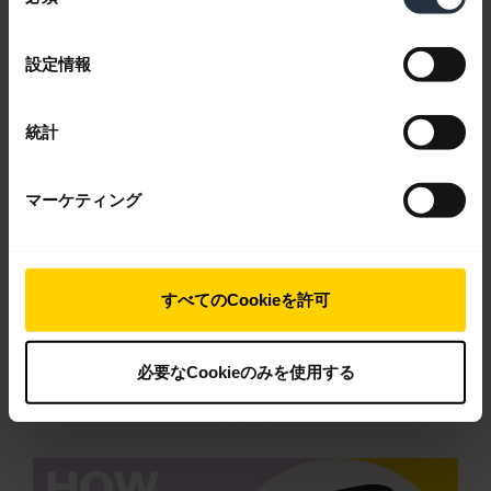
意
の
製品文書
選
設定情報
択
ユーザーマニュアル
統計
expand_more
日本語
マーケティング
ダウンロード
4.11 MB - pdf
すべてのCookieを許可
製品の全文書に移動
必要なCookieのみを使用する
ビデオ