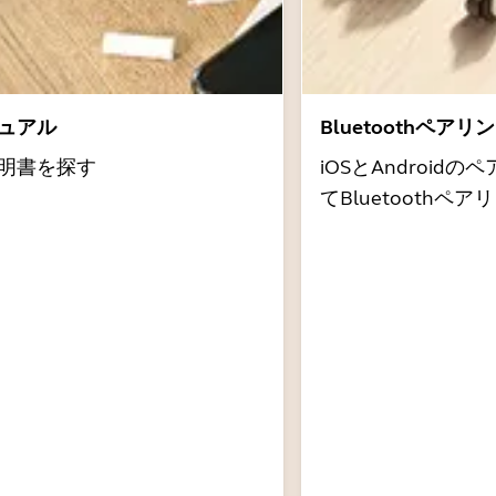
ュアル
Bluetoothペア
明書を探す
iOSとAndroi
てBluetooth