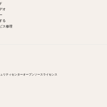
イド
デオ
ー
する
ビス修理
ュリティセンター
オープンソースライセンス