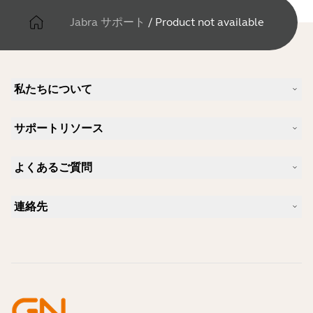
Jabra サポート
/
Product not available
私たちについて
Jabra について
サポートリソース
キャリア
サステナビリティ
製品サポート
ニュースとプレスリリース
よくあるご質問
ユーザーマニュアル
Jabra Blog
Bluetoothペアリング・ガイド
Skype に適したヘッドセットは？
ケーススタディ
互換性ガイド
連絡先
iPhone に適したヘッドセットは？
ハウツービデオ
Bluetoothヘッドセットは安全ですか?
Jabra の営業に連絡
アクセサリー
オンライン注文の詳細
製品を特定する
製品を登録する
セルフサービス修理
再販業者になる
企業向け、製品のエンド オブ ライフ ポリシー