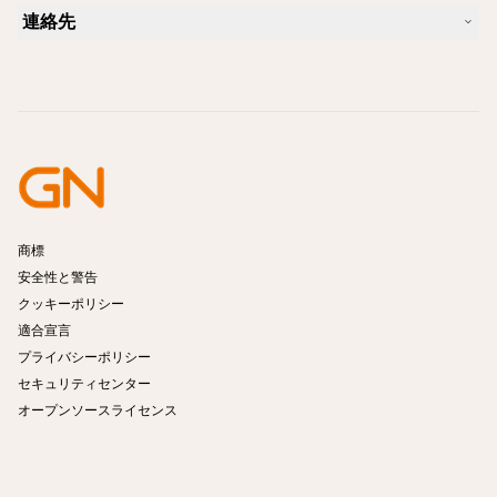
ケーススタディ
互換性ガイド
連絡先
iPhone に適したヘッドセットは？
ハウツービデオ
Bluetoothヘッドセットは安全ですか?
Jabra の営業に連絡
アクセサリー
オンライン注文の詳細
製品を特定する
製品を登録する
セルフサービス修理
再販業者になる
企業向け、製品のエンド オブ ライフ ポリシー
開発者プログラム
商標
安全性と警告
クッキーポリシー
適合宣言
プライバシーポリシー
セキュリティセンター
オープンソースライセンス