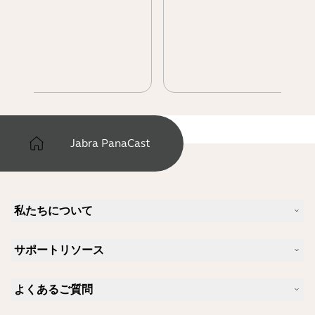
Jabra PanaCast
私たちについて
Jabra について
サポートリソース
キャリア
サステナビリティ
製品サポート
ニュースとプレスリリース
よくあるご質問
ユーザーマニュアル
Jabra Blog
Bluetoothペアリング・ガイド
Skype に適したヘッドセットは？