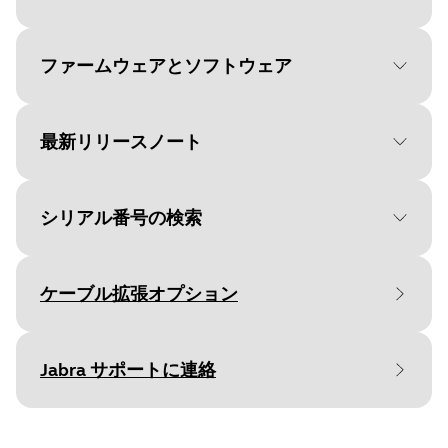
Document
ユーザーマニュアル
Language
ファームウェアとソフトウェア
Type
pdf
Size
1.6 MB
最新リリースノート
File
Jabra Direct
Platform
macOS
シリアル番号の検索
Language
英語
Document
技術仕様書
Release date
2026/05/27
ケーブル拡張オプション
Language
Version
8.1.14601
保証書を確認する前に、製品のシリアル番号
Type
pdf
をご確認ください。
Jabra サポートに連絡
Size
222.0 KB
File
Jabra Direct