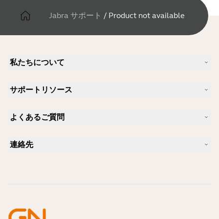
Jabra サポート
/
Product not available
私たちについて
Jabra について
サポートリソース
キャリア
サステナビリティ
製品サポート
ニュースとプレスリリース
よくあるご質問
ユーザーマニュアル
Jabra Blog
Bluetoothペアリング・ガイド
Skype に適したヘッドセットは？
ケーススタディ
互換性ガイド
連絡先
iPhone に適したヘッドセットは？
ハウツービデオ
Bluetoothヘッドセットは安全ですか?
Jabra の営業に連絡
アクセサリー
オンライン注文の詳細
製品を特定する
製品を登録する
セルフサービス修理
再販業者になる
企業向け、製品のエンド オブ ライフ ポリシー