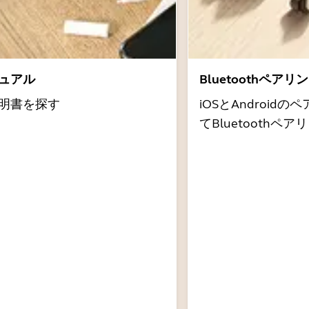
ュアル
Bluetoothペア
明書を探す
iOSとAndroi
てBluetooth