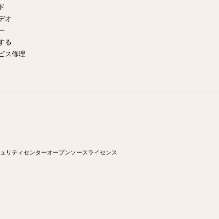
イド
デオ
ー
する
ビス修理
ュリティセンター
オープンソースライセンス