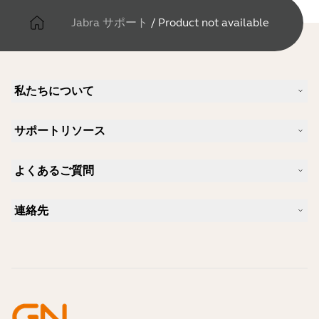
Jabra サポート
/
Product not available
私たちについて
Jabra について
サポートリソース
キャリア
サステナビリティ
製品サポート
ニュースとプレスリリース
よくあるご質問
ユーザーマニュアル
Jabra Blog
Bluetoothペアリング・ガイド
Skype に適したヘッドセットは？
ケーススタディ
互換性ガイド
連絡先
iPhone に適したヘッドセットは？
ハウツービデオ
Bluetoothヘッドセットは安全ですか?
Jabra の営業に連絡
アクセサリー
オンライン注文の詳細
製品を特定する
製品を登録する
セルフサービス修理
再販業者になる
企業向け、製品のエンド オブ ライフ ポリシー