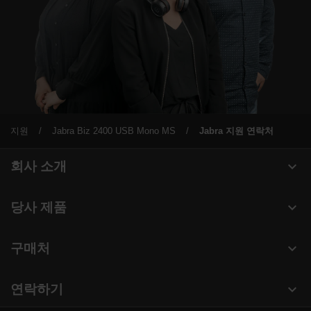
지원
Jabra Biz 2400 USB Mono MS
Jabra 지원 연락처
expand_more
회사 소개
Jabra 관련 정보
expand_more
당사 제품
채용
헤드셋
expand_more
구매처
의 지속 가능성
스피커폰
헤드셋, 스피커폰, 회의용 카메라
새 소식 및 보도자료
expand_more
연락하기
회의실 카메라
블로그 읽기