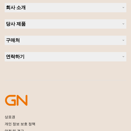
회사 소개
Jabra 관련 정보
당사 제품
채용
의 지속 가능성
헤드셋
새 소식 및 보도자료
구매처
스피커폰
블로그 읽기
회의실 카메라
헤드셋, 스피커폰, 회의용 카메라
사례 연구
개인용 카메라
연락하기
소프트웨어
영업팀 연락하기
액세서리
서비스센터 연락하기
온라인 스토어 지원
제품 등록
개발자 프로그램
파트너 프로그램
보증 및 서비스
엔터프라이즈 제품 단종 정책
상표권
개인 정보 보호 정책
안전 및 경고