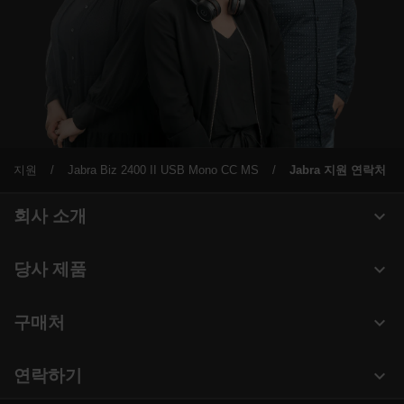
지원
Jabra Biz 2400 II USB Mono CC MS
Jabra 지원 연락처
expand_more
회사 소개
Jabra 관련 정보
expand_more
당사 제품
채용
헤드셋
expand_more
구매처
의 지속 가능성
스피커폰
헤드셋, 스피커폰, 회의용 카메라
새 소식 및 보도자료
expand_more
연락하기
회의실 카메라
블로그 읽기