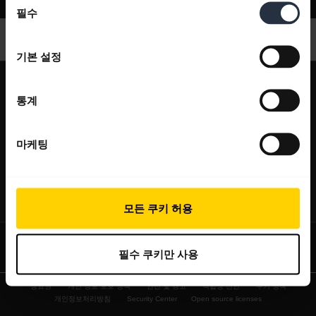
지원
필수
의
선
택
기본 설정
expand_more
회사 소개
통계
Jabra 관련 정보
expand_more
당사 제품
채용
마케팅
헤드셋
expand_more
구매처
의 지속 가능성
스피커폰
헤드셋, 스피커폰, 회의용 카메라
새 소식 및 보도자료
expand_more
연락하기
모든 쿠키 허용
회의실 카메라
블로그 읽기
영업팀 연락하기
개인용 카메라
사례 연구
필수 쿠키만 사용
서비스센터 연락하기
소프트웨어
상표권
개인 정보 보호 정책
안전 및 경고
적합성 선언
쿠키 정책
온라인 스토어 지원
액세서리
개인정보처리방침
Security Center
Open source licenses