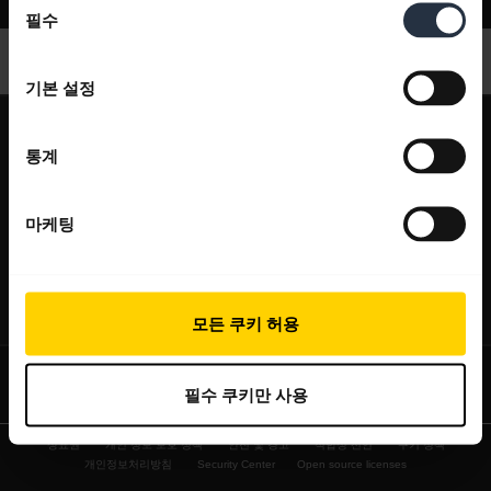
지원
필수
의
선
택
기본 설정
expand_more
회사 소개
통계
Jabra 관련 정보
expand_more
당사 제품
채용
마케팅
헤드셋
expand_more
구매처
의 지속 가능성
스피커폰
헤드셋, 스피커폰, 회의용 카메라
새 소식 및 보도자료
expand_more
연락하기
모든 쿠키 허용
회의실 카메라
블로그 읽기
영업팀 연락하기
개인용 카메라
사례 연구
필수 쿠키만 사용
서비스센터 연락하기
소프트웨어
상표권
개인 정보 보호 정책
안전 및 경고
적합성 선언
쿠키 정책
온라인 스토어 지원
액세서리
개인정보처리방침
Security Center
Open source licenses