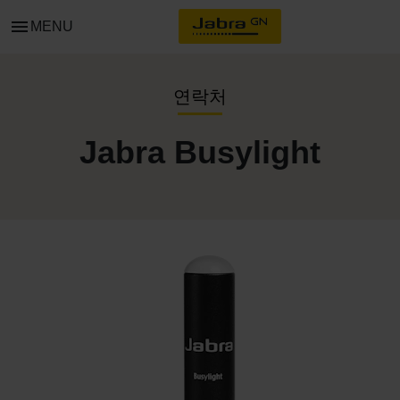
menu
MENU
연락처
Jabra Busylight