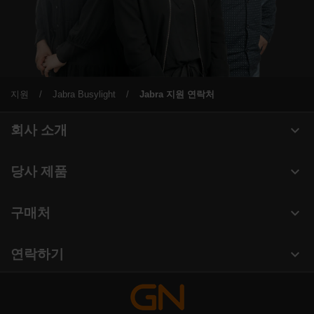
지원
Jabra Busylight
Jabra 지원 연락처
expand_more
회사 소개
Jabra 관련 정보
expand_more
당사 제품
채용
헤드셋
expand_more
구매처
의 지속 가능성
스피커폰
헤드셋, 스피커폰, 회의용 카메라
새 소식 및 보도자료
expand_more
연락하기
회의실 카메라
블로그 읽기
영업팀 연락하기
개인용 카메라
사례 연구
서비스센터 연락하기