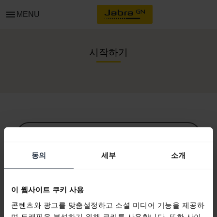
menu
MENU
시작하기
모든 지원 콘텐츠
동의
세부
소개
시작을 위한 자원
이 웹사이트 쿠키 사용
콘텐츠와 광고를 맞춤설정하고 소셜 미디어 기능을 제공하
Bluetooth 페어링 가이드
며 트래픽을 분석하기 위해 쿠키를 사용합니다. 또한 사이