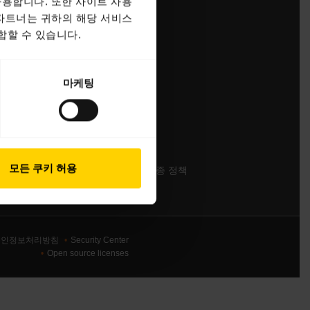
용합니다. 또한 사이트 사용
 파트너는 귀하의 해당 서비스
라
영업팀 연락하기
합할 수 있습니다.
서비스센터 연락하기
온라인 스토어 지원
마케팅
제품 등록
개발자 프로그램
파트너 프로그램
보증 및 서비스
모든 쿠키 허용
엔터프라이즈 제품 단종 정책
개인정보처리방침
Security Center
Open source licenses