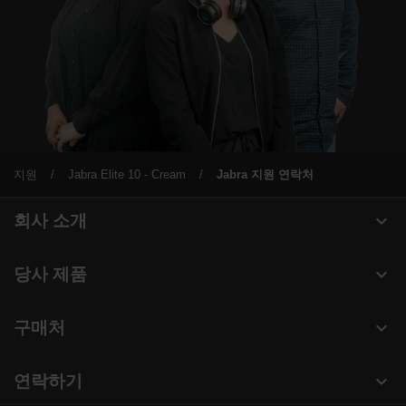
지원
Jabra Elite 10 - Cream
Jabra 지원 연락처
expand_more
회사 소개
Jabra 관련 정보
expand_more
당사 제품
채용
헤드셋
expand_more
구매처
의 지속 가능성
스피커폰
헤드셋, 스피커폰, 회의용 카메라
새 소식 및 보도자료
expand_more
연락하기
회의실 카메라