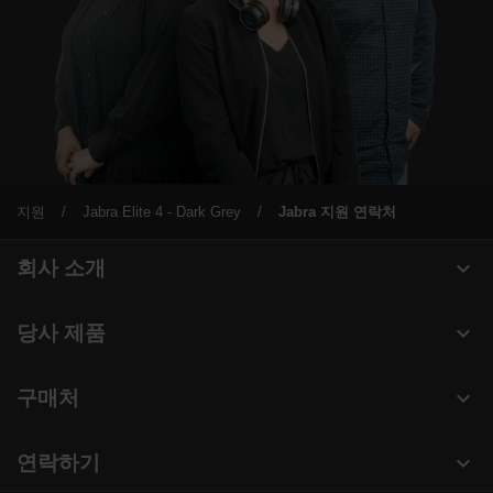
지원
Jabra Elite 4 - Dark Grey
Jabra 지원 연락처
expand_more
회사 소개
Jabra 관련 정보
expand_more
당사 제품
채용
헤드셋
expand_more
구매처
의 지속 가능성
스피커폰
헤드셋, 스피커폰, 회의용 카메라
새 소식 및 보도자료
expand_more
연락하기
회의실 카메라