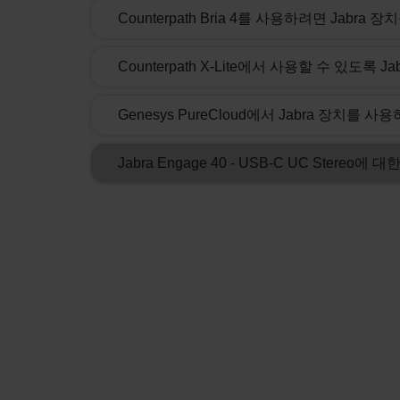
Counterpath Bria 4를 사용하려면 Jabr
Counterpath X-Lite에서 사용할 수 있도
Genesys PureCloud에서 Jabra 장치
Jabra Engage 40 - USB-C UC Stereo