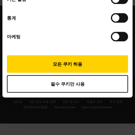
expand_more
회사 소개
통계
Jabra 관련 정보
expand_more
당사 제품
마케팅
채용
헤드셋
expand_more
구매처
의 지속 가능성
스피커폰
헤드셋, 스피커폰, 회의용 카메라
새 소식 및 보도자료
모든 쿠키 허용
expand_more
연락하기
회의실 카메라
블로그 읽기
영업팀 연락하기
개인용 카메라
필수 쿠키만 사용
사례 연구
서비스센터 연락하기
소프트웨어
상표권
개인 정보 보호 정책
안전 및 경고
적합성 선언
쿠키 정책
온라인 스토어 지원
액세서리
개인정보처리방침
Security Center
Open source licenses
제품 등록
개발자 프로그램