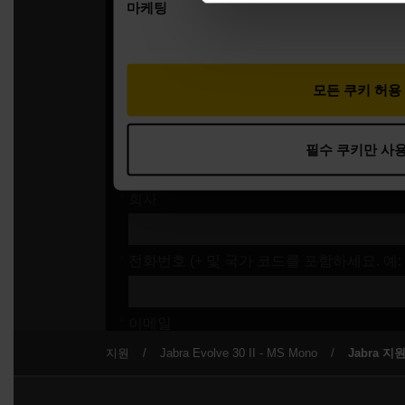
지원
Jabra Evolve 30 II - MS Mono
Jabra 지